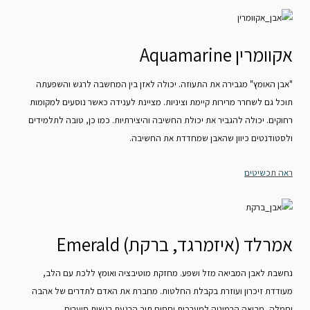
אקוומרין Aquamarine
"אבן האומץ" מגבירה את התעוזה. יכולה לאזן בין המחשבה לרגש והשפעתה
תוכל גם לשחרר מרירות קיימת וציניות. מציינת לענידה כאשר נוסעים למקומות
רחוקים. יכולה להגביר את יכולת החשיבה והיצירתיות. כמו כן, טובה לתלמידים
ולסטודנטים כיוון שהאבן שמחדדת את החשיבה.
ראה תכשיטים
אמרלד (איזמרגד, ברקת) Emerald
נחשבת לאבן המביאה מזל ושפע. מחזקת מוטיבציה ואומץ ללכת עם הלב,
מעודדת זיכרון ועוזרת בקבלת החלטות. מחברת את האדם לתדרים של אהבה
וחמלה, מביאה הרמוניה למערכות יחסים תוך הרגעת רגשות סוערים.