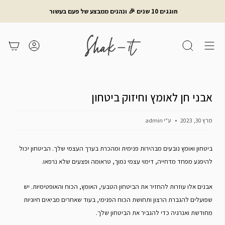
לג
חוגגים 10 שנים 🎉 ונהנים ממבצע של פעם בעשור
תוכן
חיפוש
משתמש
עגלת קניות
אבני חן לאומץ וחיזוק ביטחון
מרץ 30, 2023
ע"י admin
ביטחון ואומץ נובעים מבהירות פנימית ומהכרת בערך העצמי שלך. הביטחון יכול
להיפגע מפחד מדחייה, דימוי עצמי נמוך, טראומה ופצעים שלא נרפאו.
אבנים אלו עוזרות להחזיר את הביטחון הטבעי, האומץ, הכוח והאופטימיות. יש
שפועלים להגברת הרצון ותחושת הכוח הפנימי, בעוד שאחרים מביאים חיוניות
מחודשת ואנרגיה כדי להגביר את הביטחון שלך.