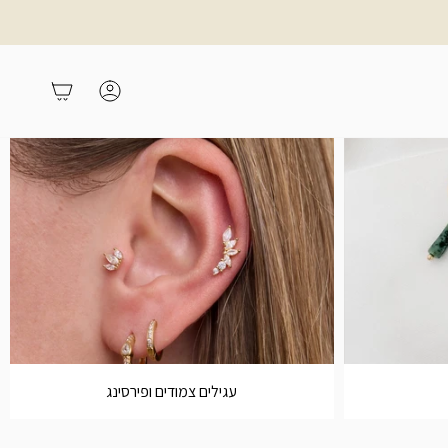
משתמש
עגלת קניות
עגילים צמודים ופירסינג