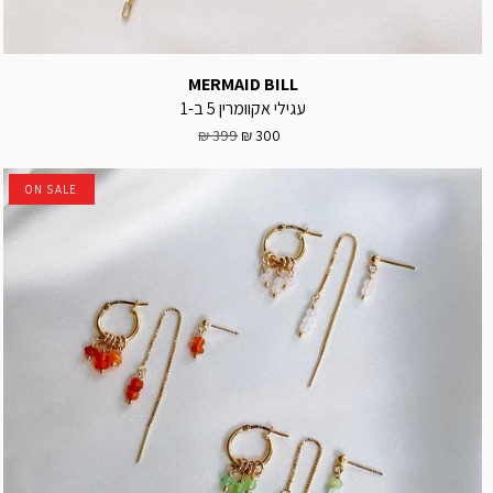
MERMAID BILL
עגילי אקוומרין 5 ב-1
399 ₪
300 ₪
ON SALE