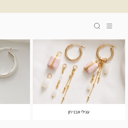
לג
תוכן
חיפוש
עגילי אבני חן