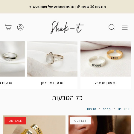
לג
חוגגים 10 שנים 🎉 ונהנים ממבצע של פעם בעשור
תוכן
חיפוש
משתמש
עגלת קניות
טבעות חריטה
טבעות אבני חן
טבעות ב
כל הטבעות
דף הבית
shop
טבעות
ON SALE
OUTLET