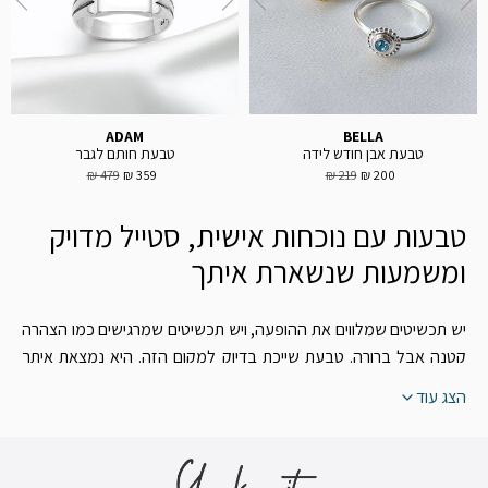
ADAM
BELLA
טבעת אבן חודש לידה
טבעת חותם לגבר
479 ₪
359 ₪
219 ₪
200 ₪
טבעות עם נוכחות אישית, סטייל מדויק
ומשמעות שנשארת איתך
יש תכשיטים שמלווים את ההופעה, ויש תכשיטים שמרגישים כמו הצהרה
קטנה אבל ברורה. טבעת שייכת בדיוק למקום הזה. היא נמצאת איתך
לאורך כל היום, נראית לעין כמעט בכל תנועה, ומצליחה להפוך לחלק
הצג עוד
מהשפה האישית שלך בלי לומר מילה. בשאק איט קולקציית הטבעות
נבנתה מתוך הבנה שטבעת היא לא רק פריט יפה, אלא בחירה שיש בה
חיבור, סגנון ונוכחות אמיתית.