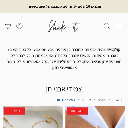
לג
חוגגים 10 שנים 🎉 ונהנים ממבצע של פעם בעשור
תוכן
חיפוש
משתמש
עגלת קניות
קולקציית צמידי אבני החן מחברת בין אנרגיה, צבע ויופי טבעי. כל צמיד משובץ
באבני חן אמיתיות וטבעיות שנבחרו בקפידה. את אבני החן תוכלי לבחור לפי
האנרגיה שהן מביאות איתן, לפי חודש הלידה שלך, מזל אסטרולוגי או לפי חיבור
אינטואיטיבי וחזק.
צמידי אבני חן
דף הבית
shop
צמידים
צמידי אבני חן
ON SALE
ON SALE