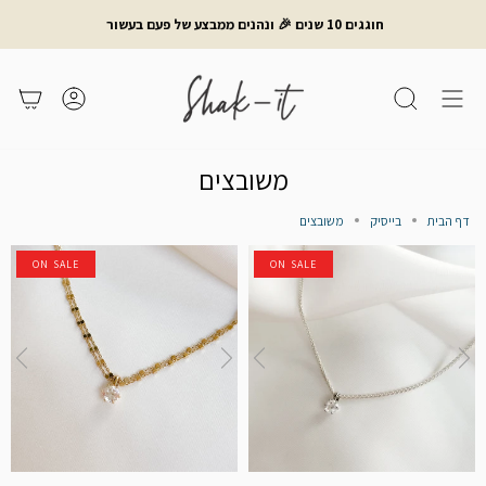
לג
חוגגים 10 שנים 🎉 ונהנים ממבצע של פעם בעשור
תוכן
חיפוש
משתמש
עגלת קניות
משובצים
דף הבית
בייסיק
משובצים
ON SALE
ON SALE