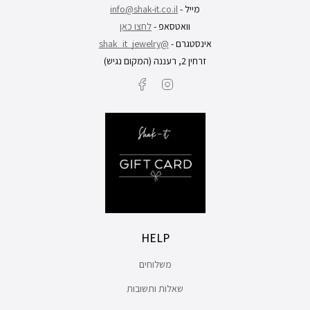
מייל -
info@shak-it.co.il
וואטסאפ -
לחצו כאן
אינסטגרם -
@shak_it_jewelry
זרחין 2, רעננה (המקום נגיש)
Facebook
Instagram
HELP
משלוחים
שאלות ותשובות