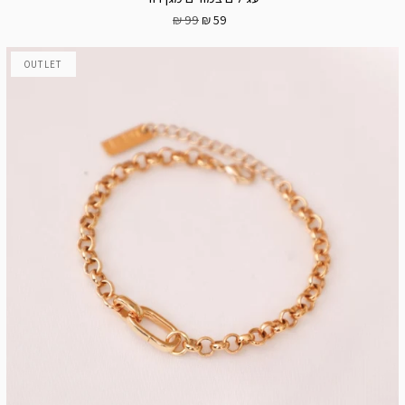
99 ₪
59 ₪
OUTLET