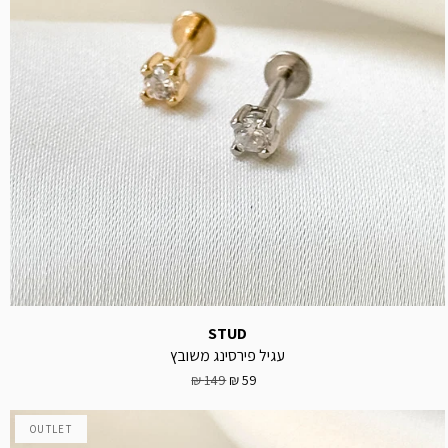
STUD
עגיל פירסינג משובץ
149 ₪
59 ₪
OUTLET