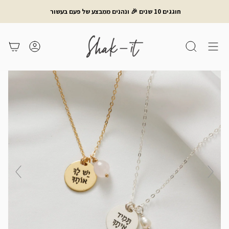
לג
חוגגים 10 שנים 🎉 ונהנים ממבצע של פעם בעשור
תוכן
חיפוש
משתמש
עגלת קניות