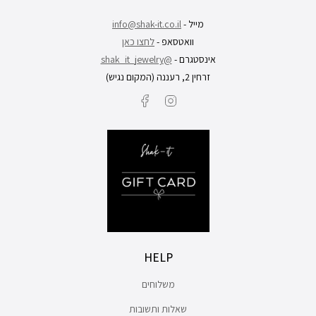
מייל -
info@shak-it.co.il
וואטסאפ -
לחצו כאן
אינסטגרם -
@shak_it_jewelry
זרחין 2, רעננה (המקום נגיש)
Facebook
Instagram
HELP
משלוחים
שאלות ותשובות