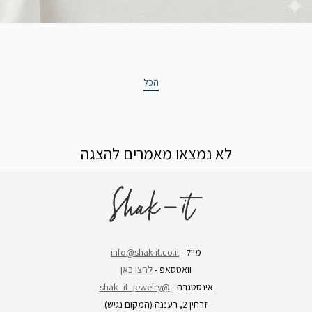
הכל
לא נמצאו מאמרים להצגה
מייל -
info@shak-it.co.il
וואטסאפ -
לחצו כאן
אינסטגרם -
@shak_it_jewelry
זרחין 2, רעננה (המקום נגיש)