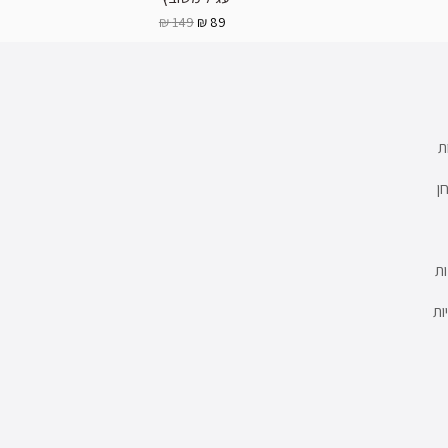
149 ₪
89 ₪
ת
ן
ת
ות