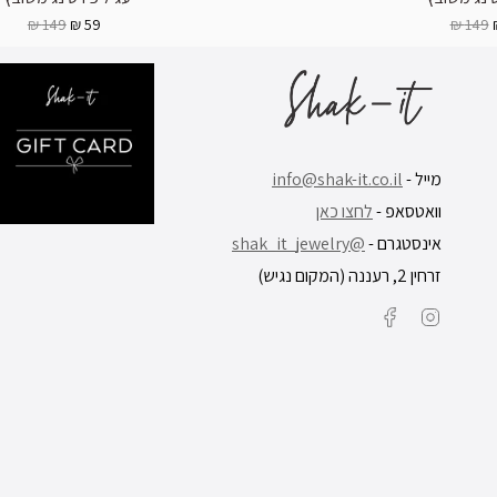
149 ₪
59 ₪
149 ₪
מייל -
info@shak-it.co.il
וואטסאפ -
לחצו כאן
אינסטגרם -
@shak_it_jewelry
זרחין 2, רעננה (המקום נגיש)
Facebook
Instagram