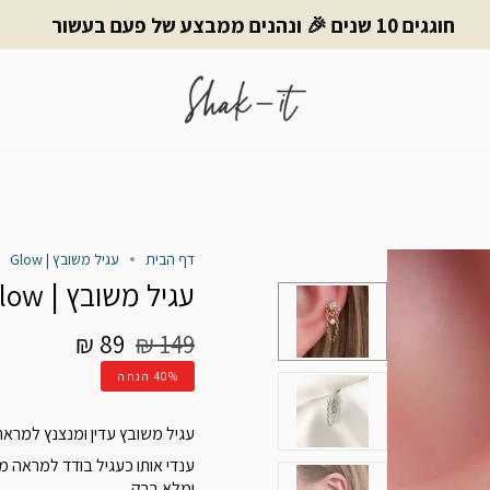
חוגגים 10 שנים 🎉 ונהנים ממבצע של פעם בעשור
דף הבית
עגיל משובץ | Glow
עגיל משובץ | Glow
מחיר
89 ₪
149 ₪
רגיל
40%
הנחה
עגיל משובץ עדין ומנצנץ למראה 
ענדי אותו כעגיל בודד למראה מי
ומלא ברק.