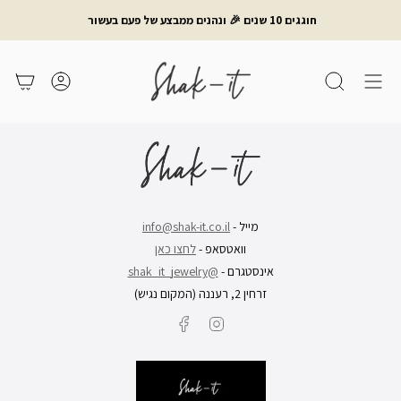
לג
חוגגים 10 שנים 🎉 ונהנים ממבצע של פעם בעשור
תוכן
חיפוש
משתמש
עגלת קניות
מייל -
info@shak-it.co.il
וואטסאפ -
לחצו כאן
אינסטגרם -
@shak_it_jewelry
זרחין 2, רעננה (המקום נגיש)
Facebook
Instagram