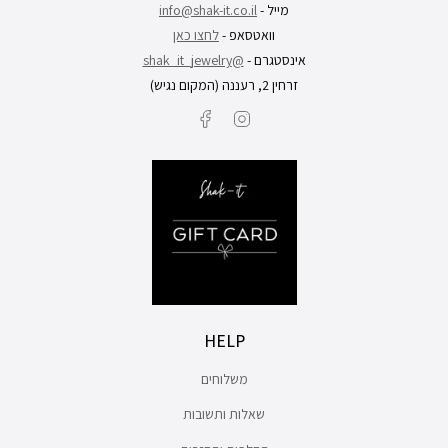
מייל -
info@shak-it.co.il
וואטסאפ -
לחצו כאן
אינסטגרם -
@shak_it_jewelry
זרחין 2, רעננה (המקום נגיש)
Facebook
Instagram
HELP
משלוחים
שאלות ותשובות