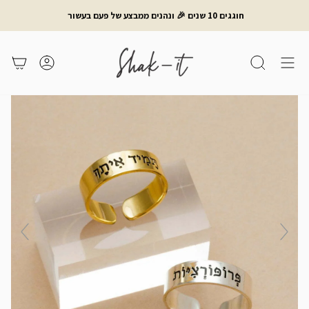
לג
חוגגים 10 שנים 🎉 ונהנים ממבצע של פעם בעשור
תוכן
חיפוש
משתמש
עגלת קניות