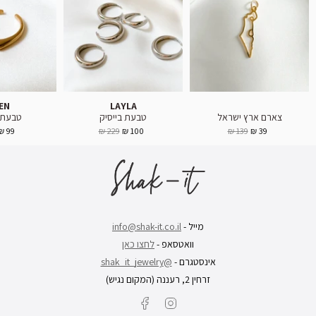
EN
LAYLA
צארם ארץ ישראל
טבעת בייסיק
טבעת 
99 ₪
229 ₪
100 ₪
139 ₪
39 ₪
מייל -
info@shak-it.co.il
וואטסאפ -
לחצו כאן
אינסטגרם -
@shak_it_jewelry
זרחין 2, רעננה (המקום נגיש)
Facebook
Instagram