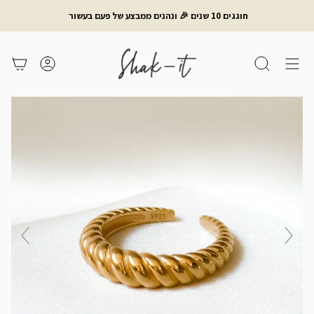
לג
חוגגים 10 שנים 🎉 ונהנים ממבצע של פעם בעשור
תוכן
חיפוש
משתמש
עגלת קניות