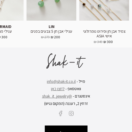
ERMAID
LIN
צמיד אבן חן ופירוט נומרולוגי
עגילי אבן חן 5 צבעים בפנים
עגילי פנינה 
אישי ASIA
300 ₪
279 ₪
200 ₪
349 ₪
300 ₪
מייל -
info@shak-it.co.il
וואטסאפ -
לחצו כאן
אינסטגרם -
@shak_it_jewelry
זרחין 2, רעננה (המקום נגיש)
Facebook
Instagram