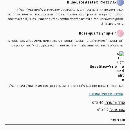
אגת בלו-לייס Blue-Lace Agate
אבן מרגיעה. מחזקת כושר ביטוי והבעה מילולית. מסייעת בשמירה על איזון ובגילוי השלווה
הפנימית. מחזקת את הביטחון העצמי. היא יוצרת הרמוניה ואיזון במערכת האנרגטית שלנו. טובה
לעוסקים במשרות ניהוליות ועמידה מול קהל. מחזקת את צ'אקרת הגרון. כמו כן, טוב לענוד אותה
בראיונות עבודה (:
רוז-קוורץ Rose-quartz
"אבן האהבה". משויכת לאנרגיית האהבה, החמלה והרכות. מצוינת לחיזוק קבלה עצמית ומסייעת
לנו לקבל את האחר כפי שהוא. מגבירה את האנרגיות החיוביות בגוף, מנטרלת פחדים וכעסים.
סודלייט
Sodalite
אבן המשרה רוגע תוך מתן דגש על ההתפתחות האישית. האבן מעצימה את החלק היצירתי שלנו.
לחצי כאן לכל עגילי המרמייד
אורך שרשרת:
40 ס״מ
קוטר עגיל:
1.2 ס"מ
סוג חומר