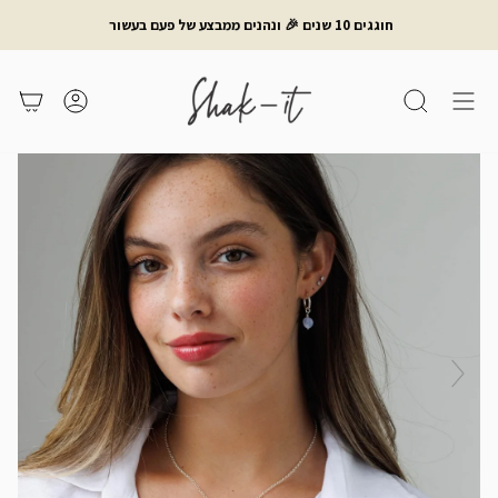
לג
חוגגים 10 שנים 🎉 ונהנים ממבצע של פעם בעשור
תוכן
חיפוש
משתמש
עגלת קניות