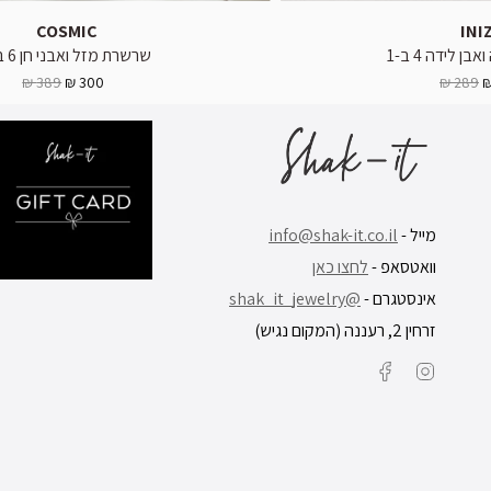
COSMIC
INI
 לידה 4 ב-1
שרשרת מזל ואבני חן 6 ב-1
389 ₪
300 ₪
289 ₪
מייל -
info@shak-it.co.il
וואטסאפ -
לחצו כאן
אינסטגרם -
@shak_it_jewelry
זרחין 2, רעננה (המקום נגיש)
Facebook
Instagram