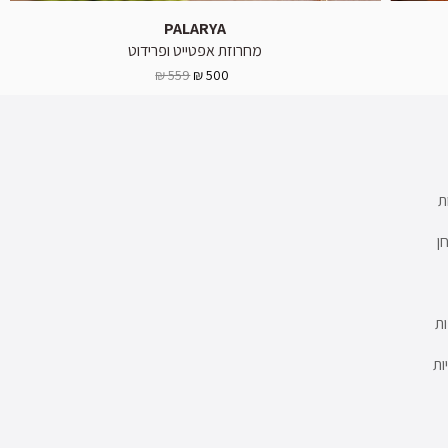
PALARYA
מחרוזת אפטייט ופרידוט
559 ₪
500 ₪
ת
ן
ת
ות