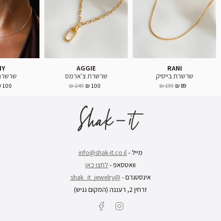
NY
AGGIE
RANI
שרשרת בייסיק
שרשרת צ'ארמס
שרשרת 
100 ₪
249 ₪
100 ₪
199 ₪
89 ₪
מייל -
info@shak-it.co.il
וואטסאפ -
לחצו כאן
אינסטגרם -
@shak_it_jewelry
זרחין 2, רעננה (המקום נגיש)
Facebook
Instagram