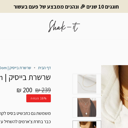
חוגגים 10 שנים 🎉 ונהנים ממבצע של פעם בעשור
דף הבית
שרשרת בייסיק | Baby Dom – כסף 925 | Shak-it
שרשרת בייסיק | Baby Dom
מחיר
200 ₪
239 ₪
רגיל
16%
הנחה
משמשת גם כתכשיט בסיס לקולקצ
כבר בחרת צ'ארמים להשחיל ע