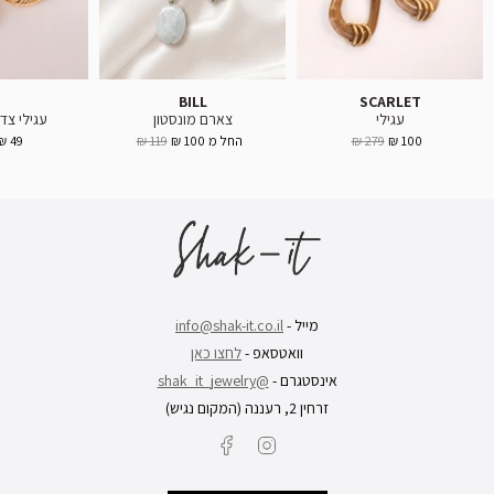
BILL
SCARLET
עגילי
צארם מונסטון
עגילי צדף RAL
100 ₪
279 ₪
החל מ
100 ₪
119 ₪
49 ₪
מייל -
info@shak-it.co.il
וואטסאפ -
לחצו כאן
אינסטגרם -
@shak_it_jewelry
זרחין 2, רעננה (המקום נגיש)
Facebook
Instagram