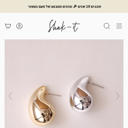
לג
חוגגים 10 שנים 🎉 ונהנים ממבצע של פעם בעשור
תוכן
חיפוש
משתמש
עגלת קניות