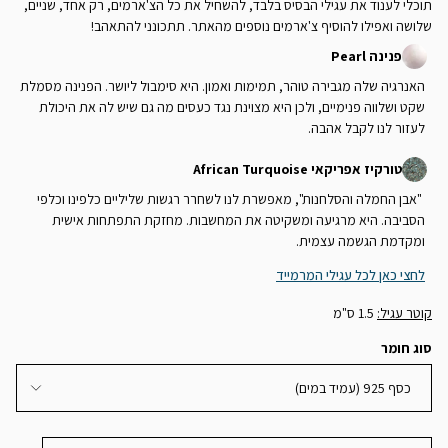
תוכלי לענוד את עגילי הבסיס בלבד, להשחיל את כל הצ'ארמים, רק אחד, שניים,
שלושה ואפילו להוסיף צ'ארמים נוספים מהאתר. תתכונני להתאהב!
פנינה Pearl
האנרגיה שלה מגבירה טוהר, תמימות ואמון. היא סימבול ליושר. הפנינה מסמלת
שקט ושלווה פנימיים, ולכן היא מצוינת נגד כעסים מה גם שיש לה את היכולת
לעזור לנו לקבל אהבה.
טורקיז אפריקאי African Turquoise
"אבן החמלה והסלחנות", מאפשרת לנו לשחרר רגשות שליליים כלפינו וכלפי
הסביבה. היא מרגיעה ומשקיטה את המחשבות. מחזקת התפתחות אישית
ומקדמת הגשמה עצמית.
לחצי כאן לכל עגילי המרמייד
קוטר עגיל:
1.5 ס"מ
סוג חומר
כסף 925 (עמיד במים)