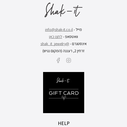
מייל -
info@shak-it.co.il
וואטסאפ -
לחצו כאן
אינסטגרם -
@shak_it_jewelry
זרחין 2, רעננה (המקום נגיש)
Facebook
Instagram
HELP