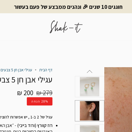
חוגגים 10 שנים 🎉 ונהנים ממבצע של פעם בעשור
דף הבית
עגילי אבן חן 5 צבעים בפנים | Lin
עגילי אבן חן 5 צבעים בפנים | Lin
מחיר
200 ₪
279 ₪
רגיל
28%
הנחה
עגיל של 2 ב-1 , יש אפשרות להוציא את האבן וליהנות מעגיל חישוב בייסיק :)
רוז קוורץ (ורוד בייבי)
- ״אבן הא
האנרגיות החיוביות בגוף, מנטרל