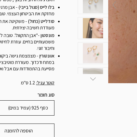
בלו לייס (סגול בייבי)
- אבן מרגי
מחזקת את הביטחון העצמי. טובה
סודלייט (כחול)
- משקיטה את המ
מעודדת חשיבה יצירתית.
מונסטון
-"אבן התקווה". טובה ל
משמעותיים בחיים. עוזרת לחיז
וחיבור זוגי.
אוונטורין
- מצמצמת גישה ביקורת
במתח ודכדוך. מעוררת מוטיבציה
מסייעת בהתמודדות עם אבל ואו
קוטר עגיל:
1.2 ס"מ
סוג חומר
כסף 925 (עמיד במים)
הוספה להזמנה