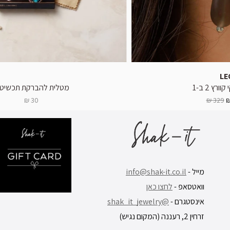
LE
ורץ 2 ב-1
מטלית להברקת תכשיטי
30 ₪
329 ₪
מייל -
info@shak-it.co.il
וואטסאפ -
לחצו כאן
אינסטגרם -
@shak_it_jewelry
זרחין 2, רעננה (המקום נגיש)