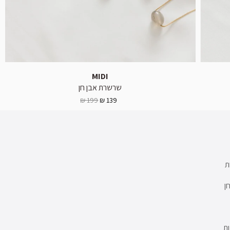
MIDI
שרשרת אבן חן
199 ₪
139 ₪
ת
ן
ת