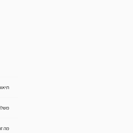
צארם אבן חודש לידה |
עגילי חישוק
Pola
Tiny
0 ₪
269 ₪
49 ₪
הוסף להזמנה
הוסף 
תיאור
משלו
מה זה