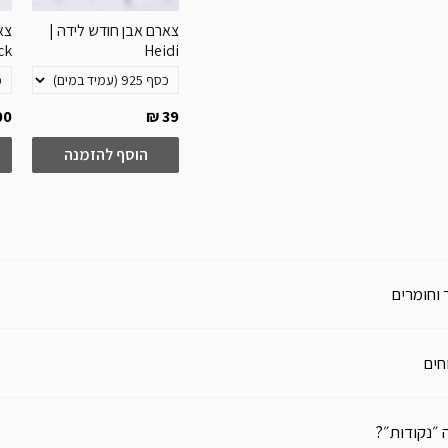
 חודש לידה |
עגילי חישוק מסולסל 2
צארם אבן חודש לידה |
צא
ס״מ | Luni
Heidi
ck
0 ₪
39 ₪
200 ₪
279 ₪
20
להזמנה
הוסף להזמנה
הוסף להזמנה
 וחומרים
חים
 ״נקודות״?