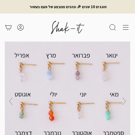
לג
חוגגים 10 שנים 🎉 ונהנים ממבצע של פעם בעשור
תוכן
חיפוש
משתמש
עגלת קניות