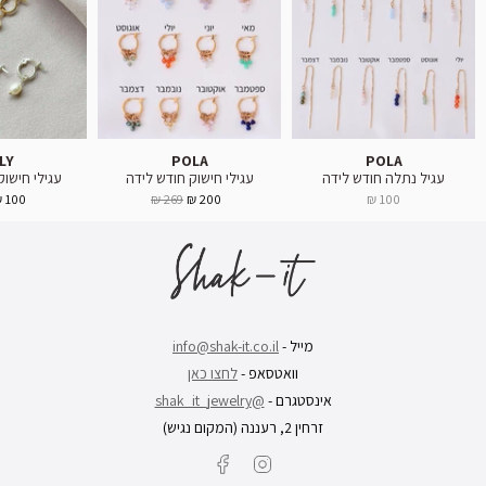
LY
POLA
POLA
עגיל נתלה חודש לידה
עגילי חישוק חודש לידה
עגילי חישוק פנ
100 ₪
269 ₪
200 ₪
100 ₪
מייל -
info@shak-it.co.il
וואטסאפ -
לחצו כאן
אינסטגרם -
@shak_it_jewelry
זרחין 2, רעננה (המקום נגיש)
Facebook
Instagram