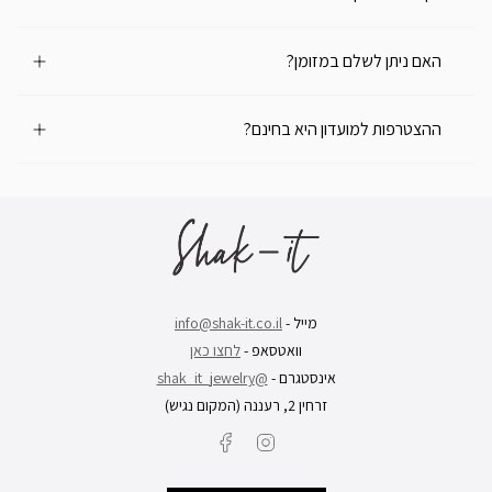
האם ניתן לשלם במזומן?
ההצטרפות למועדון היא בחינם?
מייל -
info@shak-it.co.il
וואטסאפ -
לחצו כאן
אינסטגרם -
@shak_it_jewelry
זרחין 2, רעננה (המקום נגיש)
Facebook
Instagram