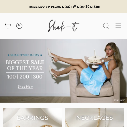
לג
חוגגים 10 שנים 🎉 ונהנים ממבצע של פעם בעשור
תוכן
חיפוש
משתמש
עגלת קניות