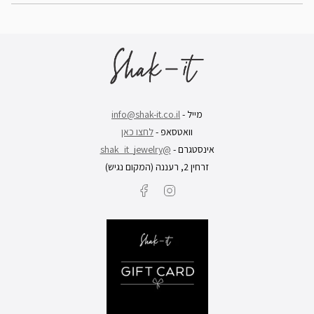
מייל -
info@shak-it.co.il
וואטסאפ -
לחצו כאן
אינסטגרם -
@shak_it_jewelry
זרחין 2, רעננה (המקום נגיש)
Facebook
Instagram