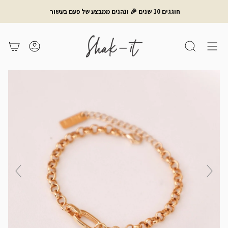
לג
חוגגים 10 שנים 🎉 ונהנים ממבצע של פעם בעשור
תוכן
חיפוש
משתמש
עגלת קניות