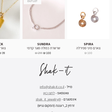
OUTLET
CK
SUNDRA
SPIRA
צארם מיני ספירלה
שרשרת כפולה סוגר קדמי
צארם
39 ₪
299 ₪
100 ₪
100 ₪
מייל -
info@shak-it.co.il
וואטסאפ -
לחצו כאן
אינסטגרם -
@shak_it_jewelry
זרחין 2, רעננה (המקום נגיש)