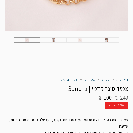
דף הבית
shop
צמידים
צמידי בייסיק
צמיד סוגר קדמי | Sundra
מחיר
100 ₪
249 ₪
רגיל
60%
הנחה
צמיד בסיס בעיצוב אלגנטי ועל־זמני עם סוגר קדמי, המשלב קווים נקיים ונוכחות
עדינה
תכשיט שמשלים כל הופעה ומעניק טאץ’ יוקרתי ומדויק