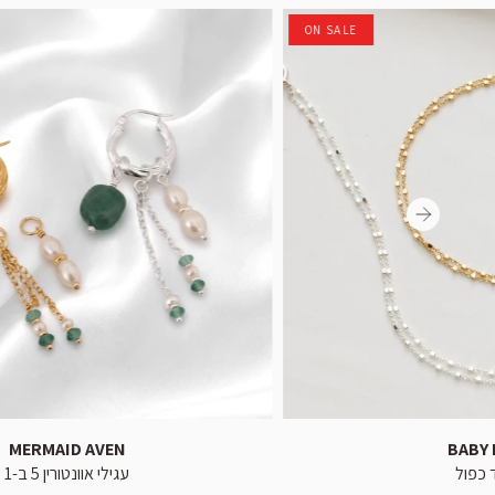
ON SALE
MERMAID AVEN
BABY
 כפול
עגילי אוונטורין 5 ב-1