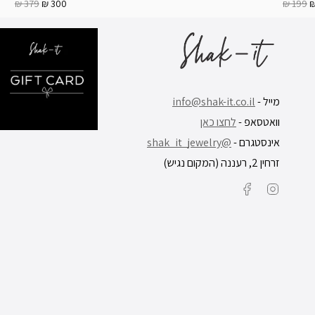
379 ₪
300 ₪
199 ₪
מייל -
info@shak-it.co.il
וואטסאפ -
לחצו כאן
אינסטגרם -
@shak_it_jewelry
זרחין 2, רעננה (המקום נגיש)
Facebook
Instagram
6