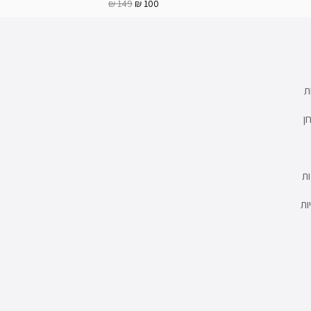
149 ₪
100 ₪
ת
ן
ת
ות