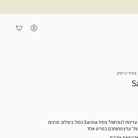
משתמש
עגלת קניות
צמידי בייסיק
מחפשת את השילוב המדויק בין עדינות לנוכחות? צמיד Sarina כפול בשילוב פנינים
ת" עדין מתוחכם בפריט אחד
הי שאת אוהבת