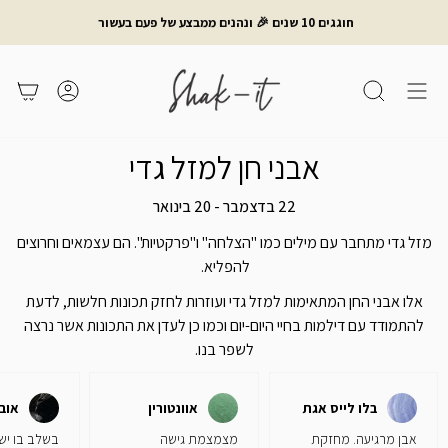
לג
חוגגים 10 שנים 🎉 ונהנים ממבצע של פעם בעשור
תוכן
חיפוש
משתמש
עגלת קניות
אבני חן למזל גדי
22 בדצמבר - 20 בינואר
מזל גדי מתחבר עם מילים כמו "הצלחה" ו"פרקטיות". הם עצמאים וחרוצים
להפליא.
אלו אבני החן המתאימות למזל גדי ועוזרות לחזק תכונות חלשות, לדעת
להתמודד עם דילמות בחיי היום-יום וכמו כן לעדן את התכונות אשר נרצה
לשפר בנו.
בלו לייס אגת
אוונטורין
אוב
אבן מרגיעה. מחזקת
מצמצמת גישה
בשלב בו יש