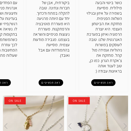
כושר ביטוי והבעה
ביקורתית, אבן של
עם הפחדים 
מילולית. מסייעת
חברות ונתינה. טובה
אנרגיות פני
בשמירה על איזון ובגילוי
להקלה במתח ודכדוך.
וחיצוניות ו
השלווה הפנימית.
יחד עם היותה מרגיעה
בעדינות על
מחזקת את הביטחון
היא מעוררת מוטיבציה
רגשי/פיזי ש
העצמי. היא יוצרת
והרפתקנות. מעוררת
לו. נשיאה א
הרמוניה ואיזון במערכת
ניצוצות פנימיים והשראה
בתקופות ק
האנרגטית שלנו. טובה
בעצמנו. מגבירה מודעות
כשהמשתמש 
לעוסקים במשרות
עצמית. מסייעת
לכך עוזרת 
ניהוליות ועמידה מול
בהתמודדות עם אבל
המחשבות ה
קהל. מחזקת את
ואובדן.
שעולות מתוך
צ'אקרת הגרון. כמו כן,
טוב לענוד אותה
בראיונות עבודה (:
ראה תכשיטים
ראה תכשיטים
ראה ת
ON SALE
ON SALE