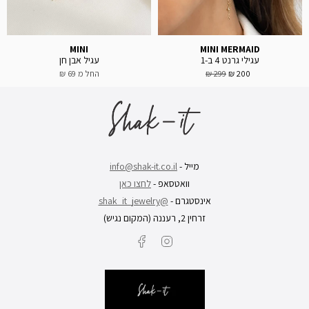
MINI
MINI MERMAID
עגילי גרנט 4 ב-1
עגיל אבן חן
200 ₪
299 ₪
החל מ
69 ₪
מייל -
info@shak-it.co.il
וואטסאפ -
לחצו כאן
אינסטגרם -
@shak_it_jewelry
זרחין 2, רעננה (המקום נגיש)
Facebook
Instagram