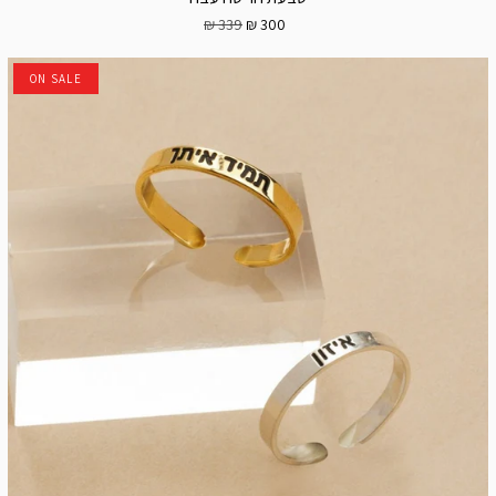
339 ₪
300 ₪
ON SALE