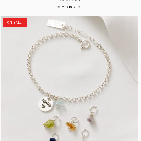
299 ₪
200 ₪
ON SALE