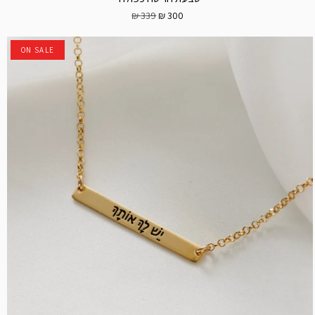
339 ₪
300 ₪
ON SALE