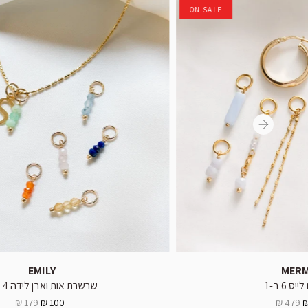
ON SALE
EMILY
MERM
ס 6 ב-1
שרשרת אות ואבן לידה 4 ב-1
179 ₪
100 ₪
479 ₪