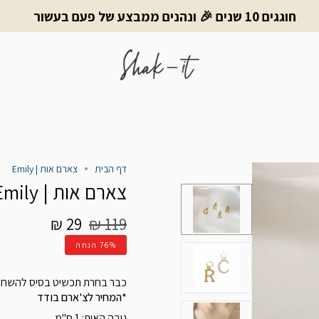
חוגגים 10 שנים 🎉 ונהנים ממבצע של פעם בעשור
דף הבית
צארם אות | Emily
צארם אות | Emily
מחיר
29 ₪
119 ₪
רגיל
76%
הנחה
כבר בחרת תכשיט בסיס להשחיל
*המחיר לצ'ארם בודד
גובה האות:
1 ס"מ