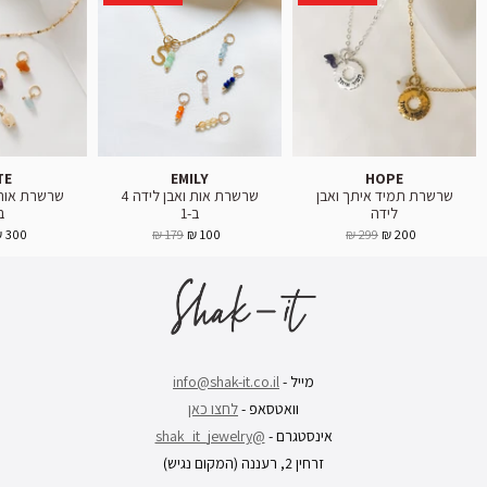
TE
EMILY
HOPE
שרשרת תמיד איתך ואבן
שרשרת אות ואבן לידה 4
לידה
ב-1
ב-
300 ₪
179 ₪
100 ₪
299 ₪
200 ₪
מייל -
info@shak-it.co.il
וואטסאפ -
לחצו כאן
אינסטגרם -
@shak_it_jewelry
זרחין 2, רעננה (המקום נגיש)