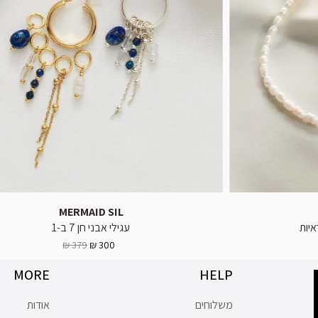
MERMAID SIL
איות
עגילי אבני חן 7 ב-1
379 ₪
300 ₪
MORE
HELP
משלוחים
אודות