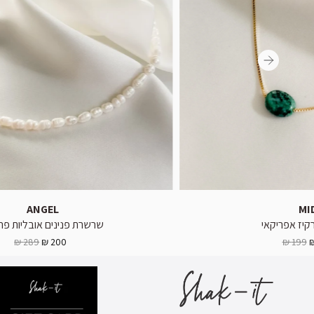
ANGEL
MI
יז אפריקאי
שרשרת פנינים אובליות פר
289 ₪
200 ₪
199 ₪