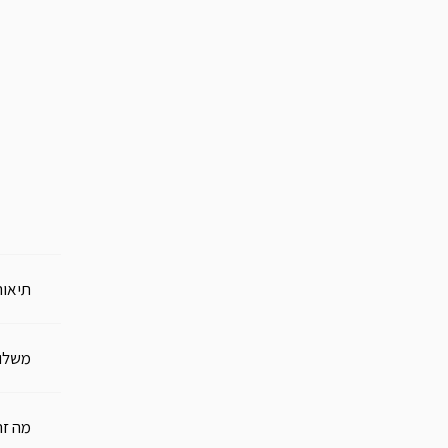
עגילי אבן חן 5 צבעים
בפנים | Lin
בפנים | Lin
0 ₪
199 ₪
200 ₪
279 ₪
הוסף להזמנה
הוסף 
תיאור
משלו
מה זה