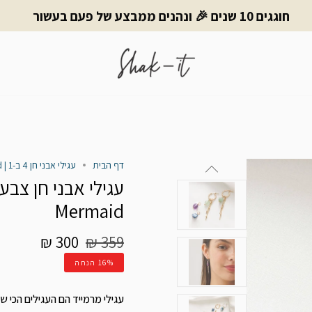
חוגגים 10 שנים 🎉 ונהנים ממבצע של פעם בעשור
דף הבית
עגילי אבני חן 4 ב-1 | Mini Mermaid – כסף 925 | Shak-it
Mermaid
מחיר
300 ₪
359 ₪
רגיל
16%
הנחה
עגילי מרמייד הם העגילים הכי שי