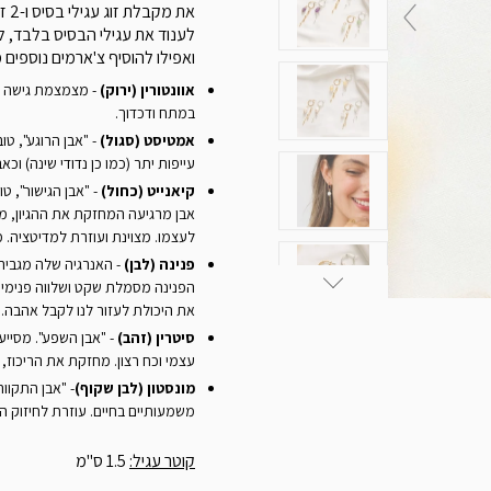
את מקבלת ז
וג עגילי בסיס ו-2 זוגות צ'ארמים ליצירת
לענוד את עגילי הבסיס בלבד, 
ואפילו להוסיף צ'ארמים נוספים
אוונטורין (ירוק)
- מצמצמת גישה ב
במתח ודכדוך.
אמטיסט (
סגול
)
- "
אבן
הרוגע
",
טוב
עייפות
יתר
(
כמו
כן
נדודי
שינה
)
וכאב
קיאנייט
(
כחול
)
- "אבן הגישור", ט
אבן מרגיעה המחזקת את ההגיון, מ
לעצמו. מצוינת ועוזרת למדיטציה.
פנינה
(
לבן
)
- האנרגיה שלה מגבירה
הפנינה מסמלת שקט ושלווה פנימיים
את היכולת לעזור לנו לקבל אהבה.
סיטרין (זהב)
- "אבן השפע". מסיי
עצמי וכח רצון. מחזקת את הריכוז, 
מונסטון (לבן שקוף)
- "אבן התקוו
משמעותיים בחיים. עוזרת לחיזוק ה
קוטר עגיל:
1.5 ס"מ