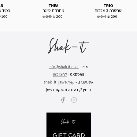
AN
THEA
TRIO
שרשרת 3 שכבות
מחרוזת טייגר
צמיד ע
100 ₪
249 ₪
200 ₪
249 ₪
200 ₪
מייל -
info@shak-it.co.il
וואטסאפ -
לחצו כאן
אינסטגרם -
@shak_it_jewelry
זרחין 2, רעננה (המקום נגיש)
Facebook
Instagram