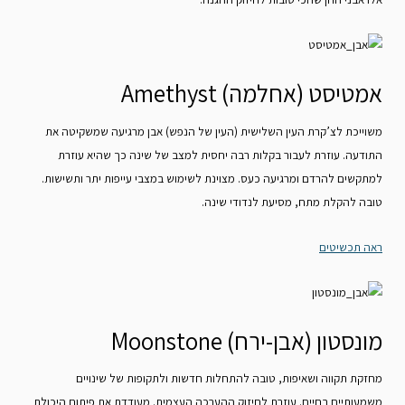
אמטיסט (אחלמה) Amethyst
משוייכת לצ’קרת העין השלישית (העין של הנפש) אבן מרגיעה שמשקיטה את
התודעה. עוזרת לעבור בקלות רבה יחסית למצב של שינה כך שהיא עוזרת
למתקשים להרדם ומרגיעה כעס. מצוינת לשימוש במצבי עייפות יתר ותשישות.
טובה להקלת מתח, מסיעת לנדודי שינה.
ראה תכשיטים
מונסטון (אבן-ירח) Moonstone
מחזקת תקווה ושאיפות, טובה להתחלות חדשות ולתקופות של שינויים
משמעותיים בחיים. עוזרת לחיזוק ההערכה העצמית. מעודדת את פיתוח היכולת