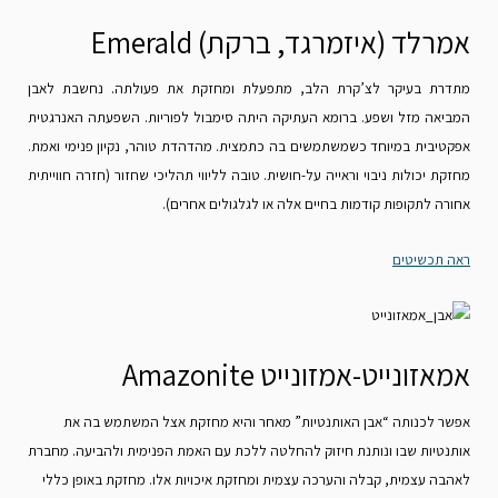
אמרלד (איזמרגד, ברקת) Emerald
מתדרת בעיקר לצ’קרת הלב, מתפעלת ומחזקת את פעולתה. נחשבת לאבן
המביאה מזל ושפע. ברומא העתיקה היתה סימבול לפוריות. השפעתה האנרגטית
אפקטיבית במיוחד כשמשתמשים בה כתמצית.
מהדהדת טוהר, נקיון פנימי ואמת.
מחזקת יכולות ניבוי וראייה על-חושית. טובה לליווי תהליכי שחזור (חזרה חווייתית
אחורה לתקופות קודמות בחיים אלה או לגלגולים אחרים).
ראה תכשיטים
אמאזונייט-אמזונייט Amazonite
אפשר לכנותה “אבן האותנטיות” מאחר והיא מחזקת אצל המשתמש בה את
אותנטיות שבו ונותנת חיזוק להחלטה ללכת עם האמת הפנימית ולהביעה. מחברת
לאהבה עצמית, קבלה והערכה עצמית ומחזקת איכויות אלו. מחזקת באופן כללי