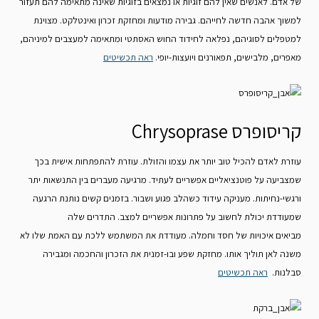
של אדם. לאנשים שאין להם זוגיות או נמצאים בזוגיות שאינה מתאימה להם תעזור
למשוך אהבה חדשה לחייהם. גבירה מודעות ומחזקת זכרון ואינטלקט. מצוינת
למטפלים לסוגיהם, נפלאה לחידוד החוש האסתטי ומתאימה למעצבים למיניהם,
מאפרים, מלבישים, תפאורנים ויועצות-יופי.
ראה תכשיטים
קריסופרס Chrysoprase
עוזרת לאדם להכיל טוב יותר את עצמו והזולת. עוזרת להתפתחות אישית בכך
שמצביעה על פוטנציאליים אפשריים לעתיד. מרגיעה מעברים בין התנשאות יתר
ורגשי-נחיתות. מעניקה עידוד כשהלב פגוע ושבור. בזמנים קשים נותנת הרגעה
שמעודדת יכולת לחשוב על פתרונות אפשריים למצב. התדרים שלה
מביאים איכויות של חסד וחמלה. מעודדת את המשתמש ללכת עם האמת שלו לא
משנה לאן תוליך אותו. מחזקת שפע ובו-זמנית את הזכרון והחכמה ומגבירה
סבלנות.
ראה תכשיטים