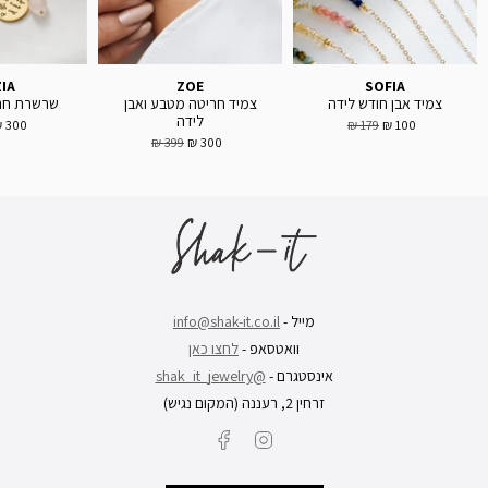
ZIA
ZOE
SOFIA
צמיד אבן חודש לידה
צמיד חריטה מטבע ואבן
שרשרת חרי
לידה
300 ₪
179 ₪
100 ₪
399 ₪
300 ₪
מייל -
info@shak-it.co.il
וואטסאפ -
לחצו כאן
אינסטגרם -
@shak_it_jewelry
זרחין 2, רעננה (המקום נגיש)
Facebook
Instagram