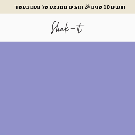
חוגגים 10 שנים 🎉 ונהנים ממבצע של פעם בעשור