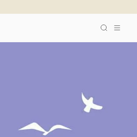
לג
תוכן
חיפוש