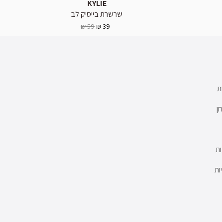
KYLIE
שרשרת בייסיק לב
59 ₪
39 ₪
ת
ן
ת
ות