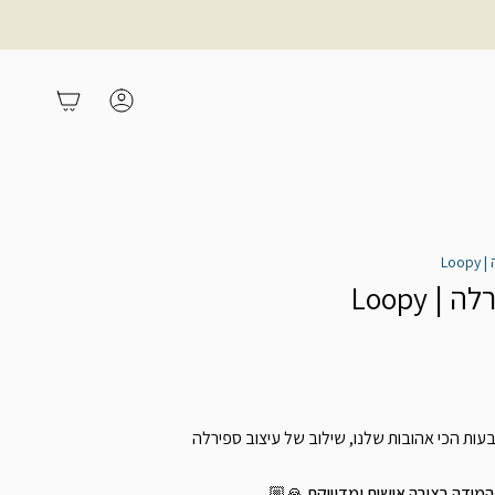
משתמש
עגלת קניות
Lo
 Loopy
ות הכי אהובות שלנו, שילוב של עיצוב ספירלה
ידה בצורה אישית ומדוייקת 🙏🏼