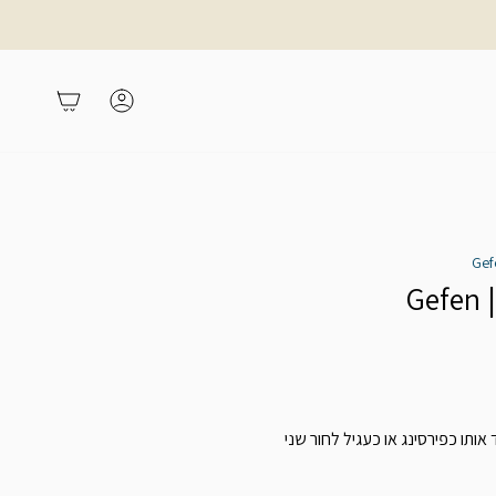
משתמש
עגלת קניות
G
אותו כפירסינג או כעגיל לחור שני